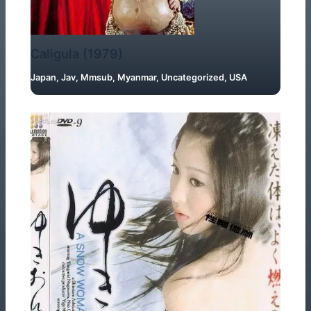
Caligula (1979)
Japan
,
Jav
,
Mmsub
,
Myanmar
,
Uncategorized
,
USA