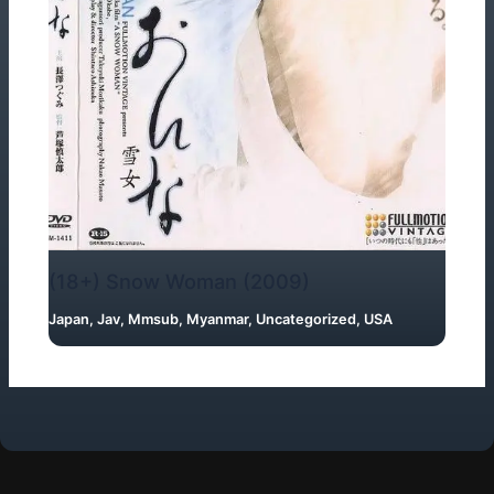
(18+) Snow Woman (2009)
Japan
,
Jav
,
Mmsub
,
Myanmar
,
Uncategorized
,
USA