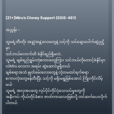
[21+]Miru’s Chewy Support {SSIS-481}
အညွှန်း –
သူမရဲ့တီးတိုး အချွဲအနွဲ့လေးတွေနဲ့ သင့်ကို သင်ချောပေါက်ဆွဲညှို့
မှာ
သင်ဘယ်လောက်ထိ ခံနိုင်ရည်ရှိမလဲ..
သူမရဲ့ ချစ်ရည်ရွှမ်းတဲ့စကားတွေကြား သင်ဘယ်လိုတောင့်ခံနိုင်မှာ
လဲMiru လေးက အရမ်း ဆွဲဆောင်မှုရှိတယ်
ချစ်စရာအသံ နှုတ်ခမ်းလေးတွေနဲ့ လုံးဝမထင်ရက်စရာ
စကားလုံးတွေဖန်တီးပြီး သင့်ကို မရိုးမရွဖြစ်အောင် ကြိုးကိုင်လိမ့်
မယ်
သူမရဲ့ အလှအပတွေ လုပ်ပိုင်ကိုင်ပုံသေသပ်မှုတွေကို
အနီးကပ် ကိုယ်တိုင်ခံစား ဇာတ်ကားလေးဖြစ်လို့ တင်ဆက်ပေးလိုက်
ပါတယ်