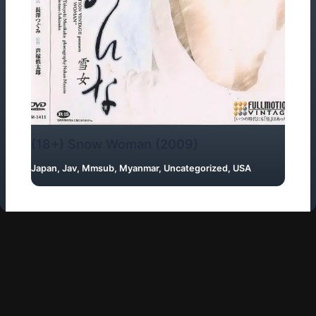
(18+) Snow Woman (2009)
Japan
,
Jav
,
Mmsub
,
Myanmar
,
Uncategorized
,
USA