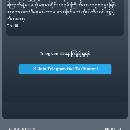
ကြောက်ရွံ့ပေမယ့် နောက်ပိုင်း အရမ်းကြိုက်ကာ အရူးအမူး ဖြစ်
သွားတယ်။အဲဒီနောက် ဘာမှ ဆက်ဖြစ်မလဲ ကိုယ်တိုင် ဝင်ကြည့်
လိုက်တော့ …..
Credit..
Telegram ကနေ ကြည့်ရှုရန်
Join Telegram Our Tv Channel
PREVIOUS
NEXT