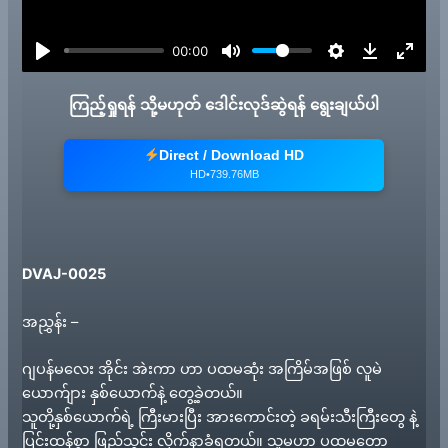
a
y
00:00
ကြည့်ရှုရန် သို့မဟုတ် ဒေါင်းလုဒ်ဆွဲရန် ရွေးချယ်ပါ
Direct / Download HD
HD•739.76MB
DVAJ-0025
အညွှန်း –
ဂျပန်မလေး အိုင်း အဲးကာ ဟာ ပထမဆုံး အကြိမ်အဖြစ် လူမဲ
ယောက်ျား နှစ်ယောက်နဲ့ တွေ့ခဲ့တယ်။
သူတို့နှစ်ယောက်ရဲ့ ကြီးမားပြီး အားကောင်းတဲ့ ခရမ်းသီးကြီးတွေ နဲ့
ပြင်းထန်စွာ ဖြည့်သွင်း လိုက်နာခံရတယ်။ သူမဟာ ပထမတော့