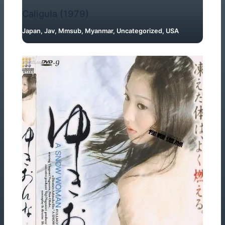
Caligula (1979)
Japan
,
Jav
,
Mmsub
,
Myanmar
,
Uncategorized
,
USA