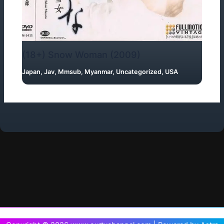
(18+) Snow Woman (2009)
Japan
,
Jav
,
Mmsub
,
Myanmar
,
Uncategorized
,
USA