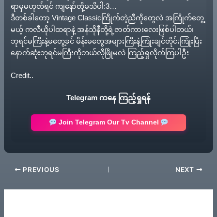
ရာမှမဟုတ်ရင် ကျနော်တို့မသိပါ:3…
ဒီတစ်ခါတော့ Vintage Classicကြိုက်တဲ့ညီကိုတွေလဲ အကြိုက်တွေ့
မယ့် ကလီယိုပါထရာနဲ့ အန်သိုနီတို့ရဲ့ဇာတ်ကားလေးဖြစ်ပါတယ်၊
ဘုရင်မကြီးနဲ့မတွေ့ခင် မိန်းမတွေအများကြီးနဲ့ကြုံးချင်တိုင်းကြုံးပြီး
နောက်ဆုံးဘုရင်မကြီးကိုဘယ်လိုဖြိုမလဲ ကြည့်ရှုလိုက်ကြပါဦး
Credit..
Telegram ကနေ ကြည့်ရှုရန်
Join Telegram Our Tv Channel
PREVIOUS
NEXT
Related Posts