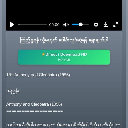
l
a
y
00:00
ကြည့်ရှုရန် သို့မဟုတ် ဒေါင်းလုဒ်ဆွဲရန် ရွေးချယ်ပါ
Direct / Download HD
HD•1GB
18+ Anthony and Cleopatra (1996)
အညွှန်း –
Anthony and Cleopatra (1996)
======================
ဘယ်ကလီယိုပါထရာတွေ ဘယ်လောက်မိုက်မိုက် ဒီလို ကလီယိုပါထ